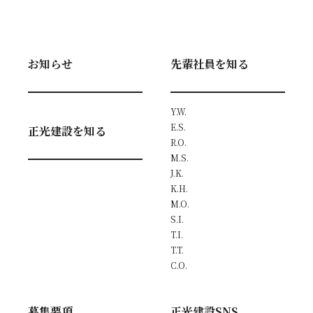
お知らせ
先輩社員を知る
Y.W.
E.S.
正光建設を知る
R.O.
M.S.
J.K.
K.H.
M.O.
S.I.
T.I.
T.T.
C.O.
募集要項
正光建設SNS